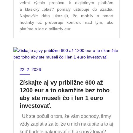
veľmi rýchlo presúva k digitálnym platbám
a klasický „plast“ pomaly ustupuje do úzadia.
Najnovšie dáta ukazujú, že mobily a smart
hodinky už preberajú kontrolu nad tým, ako
platíme a ide o miliardy eur.
22. 2. 2026
Získajte aj vy približne 600 až
1200 eur a to okamžite bez toho
aby ste museli čo i len 1 euro
investovať.
Už ste počuli o tom, že vám obchody, firmy
vždy zaplatia za to, že u nich nakúpite a to aj
keď budete nakupovať ich akciový tovar?