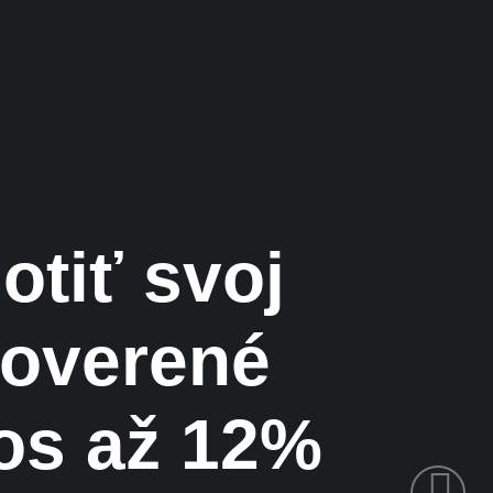
otiť svoj
 overené
os až 12%