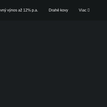
vný výnos až 12% p.a.
Drahé kovy
Viac