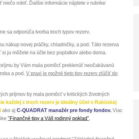
 niečo robiť. Ďalšie informácie nájdete v rubrike
 sa odporúča tvorba troch typov rezerv.
ypu nákup novej práčky, chladničky, a pod. Táto rezerva
 si ju môžete na účte bez poplatkov alebo doma.
 príjmu by Vám mala pomôcť preklenúť neočakávanú
oroba a pod.
V praxi je možné tieto tipy rezerv zlúčiť do
ých príjmov by mala pomôcť v kritických životných
ie každej z troch rezerv je ideálny účet v Rakúskej
i
ako aj
C-QUADRAT manažér pre fondy fondov.
Viac
rike
"Finančné tipy a Váš rodinný poklad"
.