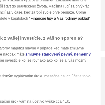
y sa v školách vyučoval predmet "Základné finančné
í štart do praktického života. Väčšina ľudí sa prvýkrát
ncií až v čase, keď zarobí svoje prvé peniaze. Úplne
jdete v kapitolách
"Finančné tipy a Váš rodinný poklad"
.
z vašej investície, z vášho sporenia?
tvorby majetku hlavne v prípade keď máte zmluvne
áve naopak máte
zmluvne stanovený pevný, nemenný
šej investície kolíše rovnako ako kolíše aj váš možný
 s fixným vyplácaním úroku mesačne na ich účet a to vo
sačnú úrok vám na účet vo výške cca 41€,