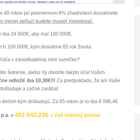
 x 40 rokov pri priemernom 6% zhodnotení dosiahnete
to menej peňazí budete musieť investovať.
ov iba 24 000€, aby mal 100 000€.
ých 100 000€, kým dosiahne 65 rok života.
eťaťa v zanedbatelnej mini sumičke?
éto šetrenie, alebo Vy otvoríte takýto účet Vašim
ne odložiť iba 10,38€!!!
Za predpokladu, že ani Vaše
doštuduje a začne zarábať.
im deťom kým doštudujú. Za 65 rokov je to iba 8 096,4€.
481 642,23€
p.a. =
= Váš rodinný poklad