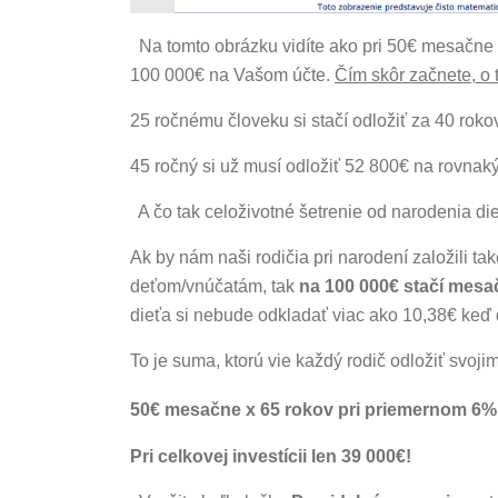
Na tomto obrázku vidíte ako pri 50€ mesačne
100 000€ na Vašom účte.
Čím skôr začnete, o 
25 ročnému človeku si stačí odložiť za 40 rok
45 ročný si už musí odložiť 52 800€ na rovnak
A čo tak celoživotné šetrenie od narodenia di
Ak by nám naši rodičia pri narodení založili tak
deťom/vnúčatám, tak
na 100 000€ stačí mesač
dieťa si nebude odkladať viac ako 10,38€ keď 
To je suma, ktorú vie každý rodič odložiť svoj
50€ mesačne x 65 rokov pri priemernom 6% 
Pri celkovej investícii len 39 000€!