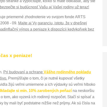
ejto stránke a vypočítajte, koľko si máte odkladať, aby ste
bezpečte si budúcnosť Vašu aj Vašej rodiny už teraz!
je priemerné zhodnotenie vo svojom fonde ARTS
 2008 - 09.
Majte aj Vy garanciu, istotu, že v dnešnej
nadinflačný výnos a peniaze k dispozícii kedykoľvek bez
 čas x peniaze!
h.
Pri budovaní a ochrane
Vášho rodinného pokladu
livo.
Premýšľajte o tom, či je nutné kupovať všetky
avidla žijú veľmi umiernene a ich výdavky sú veľmi hlboko
kladajte si min. 10% zarobených peňazí
na neskoršiu
 tom, ako vyzerá ich rodinný rozpočet. Stačí si spísať a
y by mali byť podstatne nižšie než príjmy. Ak sú čísla na