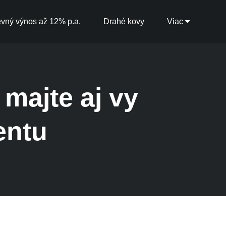
vný výnos až 12% p.a.
Drahé kovy
Viac
 majte aj vy
entu