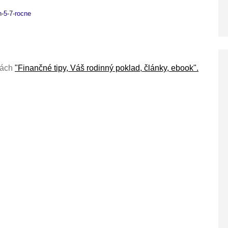
h-5-7-rocne
iách
"Finančné tipy, Váš rodinný poklad, články, ebook".