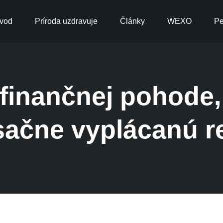
vod
Príroda uzdravuje
Články
WEXO
Pe
 finančnej pohode,
ačne vyplácanú r