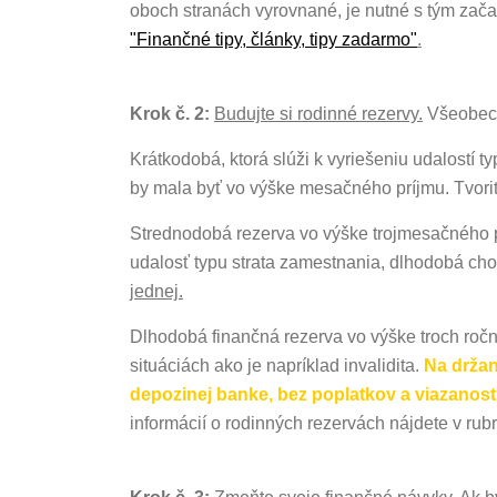
oboch stranách vyrovnané, je nutné s tým začať
"Finančné tipy, články, tipy zadarmo"
.
Krok č. 2:
Budujte si rodinné rezervy.
Všeobecne
Krátkodobá, ktorá slúži k vyriešeniu udalostí t
by mala byť vo výške mesačného príjmu. Tvoriť
Strednodobá rezerva vo výške trojmesačného
udalosť typu strata zamestnania, dlhodobá ch
jednej
.
Dlhodobá finančná rezerva vo výške troch ročn
situáciách ako je napríklad invalidita.
Na
držan
depozinej banke, bez poplatkov a viazanost
informácií o rodinných rezervách nájdete v rub