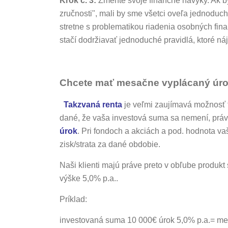
Krok č. 3:
Zmeňte svoje finančné návyky. Ak b
zručnosti", mali by sme všetci oveľa jednoduchš
stretne s problematikou riadenia osobných fina
stačí dodržiavať jednoduché pravidlá, ktoré ná
Chcete mať mesačne vyplácaný úrok 
Takzvaná renta
je veľmi zaujímavá možnosť 
dané, že vaša investová suma sa nemení, pr
úrok
. Pri fondoch a akciách a pod. hodnota va
zisk/strata za dané obdobie.
Naši klienti majú práve preto v obľube produkt
výške 5,0% p.a..
Príklad:
investovaná suma 10 000€ úrok 5,0% p.a.= me