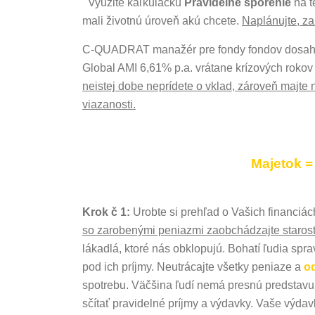
Využite kaľkulačku
Pravidelné sporenie
na t
mali životnú úroveň akú chcete.
Naplánujte, za
C-QUADRAT manažér pre fondy fondov dosahu
Global AMI 6,61% p.a. vrátane krízových rokov
neistej dobe neprídete o vklad, zároveň majte 
viazanosti.
Majetok =
Krok č 1:
Urobte si prehľad o Vašich financiác
so zarobenými peniazmi zaobchádzajte starost
lákadlá, ktoré nás obklopujú. Bohatí ľudia spr
pod ich príjmy. Neutrácajte všetky peniaze a
od
spotrebu. Väčšina ľudí nemá presnú predstavu o
sčítať pravidelné príjmy a výdavky. Vaše výdavk